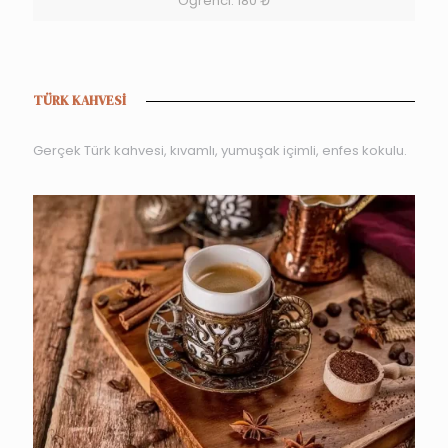
Öğrenci: 180 ₺
TÜRK KAHVESİ
Gerçek Türk kahvesi, kıvamlı, yumuşak içimli, enfes kokulu.