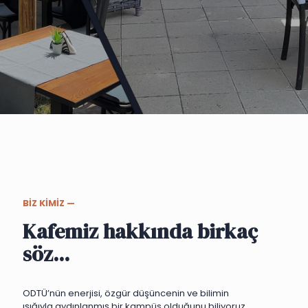
BİZ KİMİZ —
Kafemiz hakkında birkaç
söz...
ODTÜ’nün enerjisi, özgür düşüncenin ve bilimin
ışığıyla aydınlanmış bir kampüs olduğunu biliyoruz.