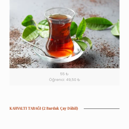
55 ₺
Öğrenci: 49,50 ₺
KAHVALTI TABAĞI (2 Bardak Çay Dâhil)